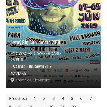
Letný Big Air v meste 2019
SNOWBOARD, WAKEBOARD
23 EUR
07. června – 09. června 2019
BAVM.sk
Kremnica, Slovensko
Prv
Po
Předchozí
1
2
3
4
5
6
7
8
9
10
…
20
21
22