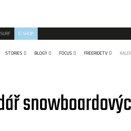
SURF
E-SHOP
STORIES
BLOGY
FOCUS
FREERIDETV
KALE
dář snowboardovýc