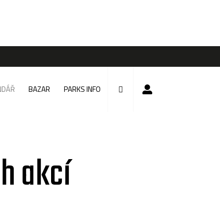
NDÁŘ
BAZAR
PARKS INFO
h akcí