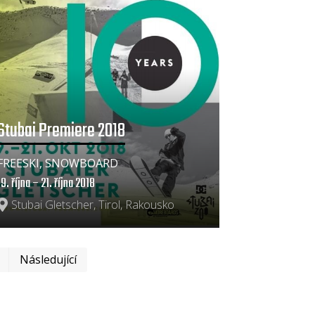
Stubai Premiere 2018
FREESKI, SNOWBOARD
19. října – 21. října 2018
Stubai Gletscher, Tirol, Rakousko
První
Poslední
Následující