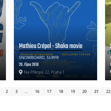
Mathieu Crépel - Shaka movie
SNOWBOARD, SURFR
20. října 2018
Na Příkopě 22, Praha 1
2
3
…
16
17
18
19
20
21
22