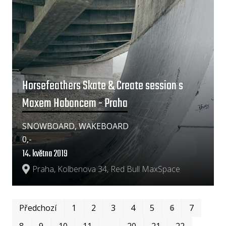
Horsefeathers Skate & Create session s
Maxem Habancem - Praha
SNOWBOARD, WAKEBOARD
0,-
14. května 2019
Praha, Kolbenova 34, Red Bull MaxSpace
Prv
Po
Předchozí
1
2
3
4
5
6
7
8
9
10
11
…
20
21
22