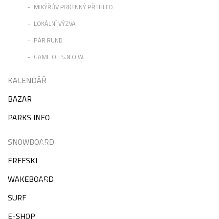
MIKÝŘŮV PRKENNÝ PŘEHLED
LOKÁLNÍ VÝZVA
PÁR RUND
GAME OF S.N.O.W.
KALENDÁŘ
BAZAR
PARKS INFO
SNOWBOARD
FREESKI
WAKEBOARD
SURF
E-SHOP