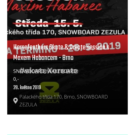
Horsefeathers Skate & Create session s
Maxem Habancem - Brno
SNOWBOARD, WAKEBOARD
0,-
28. května 2019
Palackého třída 170, Brno, SNOWBOARD
ZEZULA