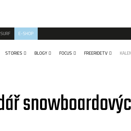
SURF
E-SHOP
STORIES
BLOGY
FOCUS
FREERIDETV
KALE
dář snowboardovýc