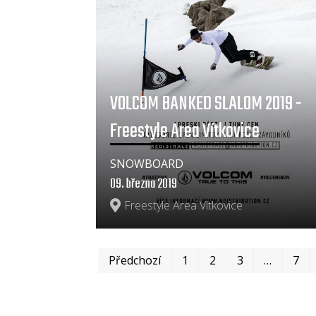
VOLCOM BANKED SLALOM 2019 -
Freestyle Area Vítkovice
SNOWBOARD
09. března 2019
Freestyle Area Vítkovice
Předchozí
1
2
3
…
7