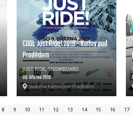
COOL Just Ride! 2019 - Karlov pod
Pradědem
JUST RIDE, SNOWBOARD
09. března 2019
Skiaréna Karlov pod Pradědem
8
9
10
11
12
13
14
15
16
17