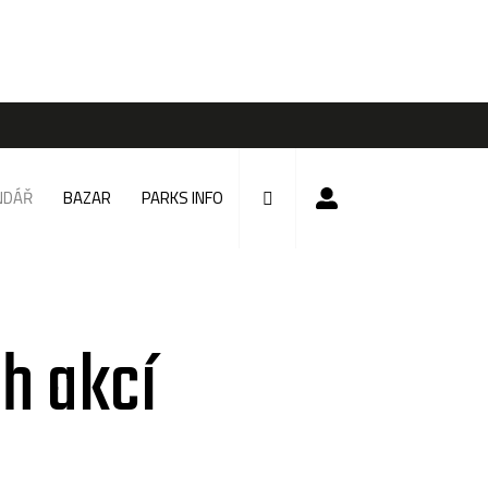
NDÁŘ
BAZAR
PARKS INFO
h akcí