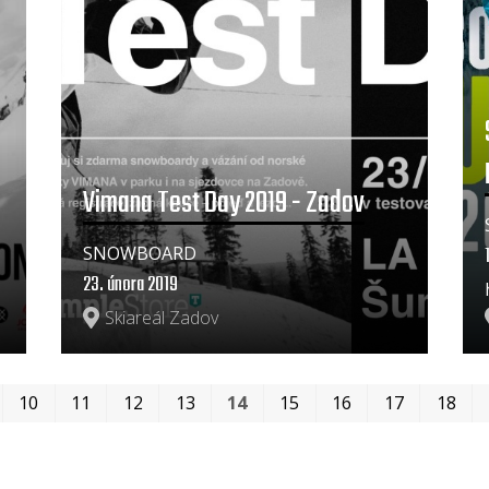
Vimana Test Day 2019 - Zadov
SNOWBOARD
23. února 2019
Skiareál Zadov
10
11
12
13
14
15
16
17
18