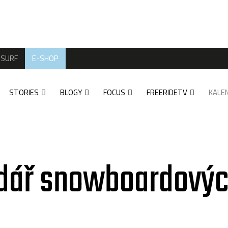
SURF
E-SHOP
STORIES
BLOGY
FOCUS
FREERIDETV
KALE
dář snowboardovýc