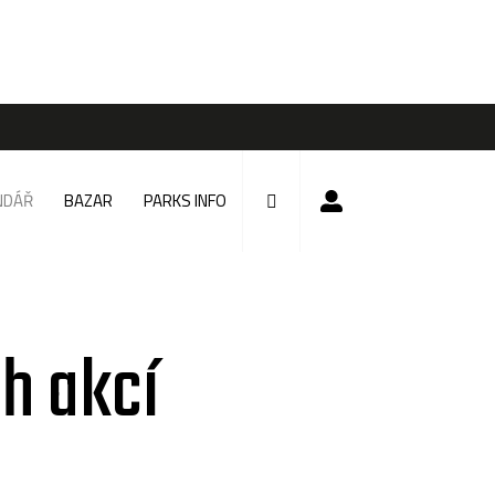
NDÁŘ
BAZAR
PARKS INFO
h akcí