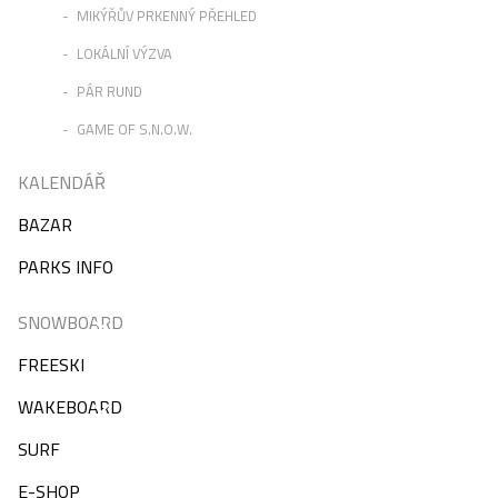
MIKÝŘŮV PRKENNÝ PŘEHLED
LOKÁLNÍ VÝZVA
PÁR RUND
GAME OF S.N.O.W.
KALENDÁŘ
BAZAR
PARKS INFO
SNOWBOARD
FREESKI
WAKEBOARD
SURF
E-SHOP