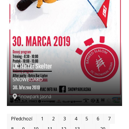
DC Helter Skelter
SNOWBOARD
30. března 2019
Snowpark Jasná
Prv
Po
Předchozí
1
2
3
4
5
6
7
8
9
10
11
12
13
…
20