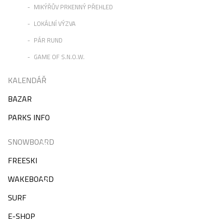
MIKÝŘŮV PRKENNÝ PŘEHLED
LOKÁLNÍ VÝZVA
PÁR RUND
GAME OF S.N.O.W.
KALENDÁŘ
BAZAR
PARKS INFO
SNOWBOARD
FREESKI
WAKEBOARD
SURF
E-SHOP