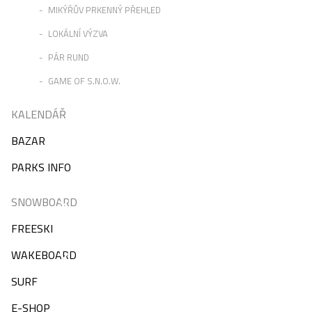
MIKÝŘŮV PRKENNÝ PŘEHLED
LOKÁLNÍ VÝZVA
PÁR RUND
GAME OF S.N.O.W.
KALENDÁŘ
BAZAR
PARKS INFO
SNOWBOARD
FREESKI
WAKEBOARD
SURF
E-SHOP