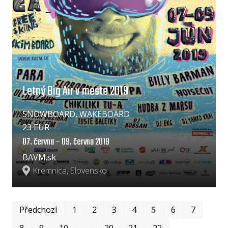
Letný Big Air v meste 2019
SNOWBOARD, WAKEBOARD
23 EUR
07. června – 09. června 2019
BAVM.sk
Kremnica, Slovensko
Prv
Po
Předchozí
1
2
3
4
5
6
7
8
9
10
…
20
21
22