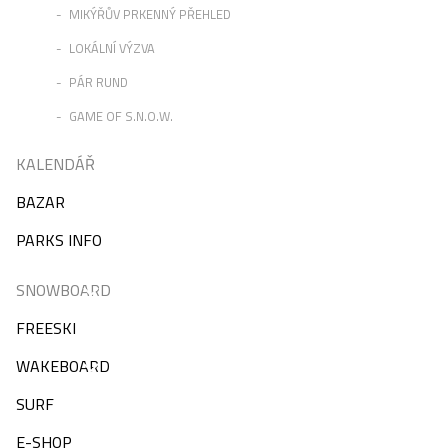
MIKÝŘŮV PRKENNÝ PŘEHLED
LOKÁLNÍ VÝZVA
PÁR RUND
GAME OF S.N.O.W.
KALENDÁŘ
BAZAR
PARKS INFO
SNOWBOARD
FREESKI
WAKEBOARD
SURF
E-SHOP