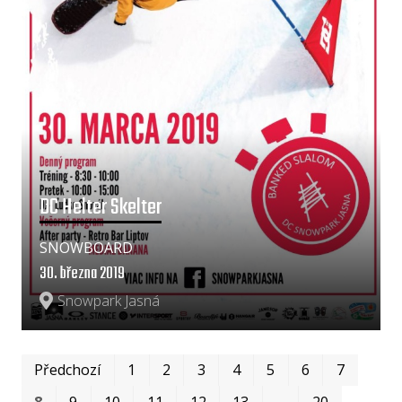
DC Helter Skelter
SNOWBOARD
30. března 2019
Snowpark Jasná
Prv
Po
Předchozí
1
2
3
4
5
6
7
8
9
10
11
12
13
…
20