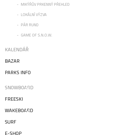
MIKÝŘŮV PRKENNÝ PŘEHLED
LOKÁLNÍ VÝZVA
PÁR RUND
GAME OF S.N.O.W.
KALENDÁŘ
BAZAR
PARKS INFO
SNOWBOARD
FREESKI
WAKEBOARD
SURF
E-SHOP