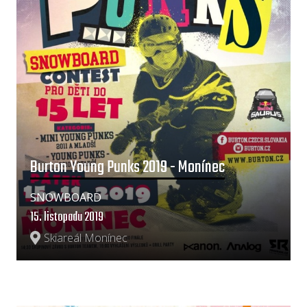
Burton Young Punks 2019 - Monínec
SNOWBOARD
15. listopadu 2019
Skiareál Monínec