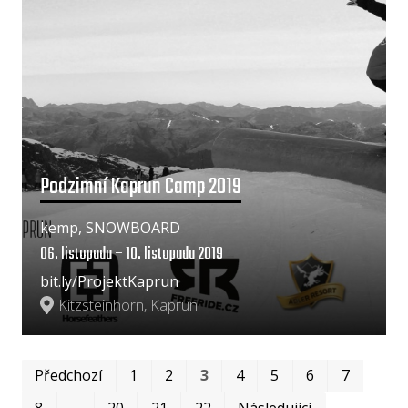
Podzimní Kaprun Camp 2019
kemp, SNOWBOARD
06. listopadu – 10. listopadu 2019
bit.ly/ProjektKaprun
Kitzsteinhorn, Kaprun
Prv
Po
Předchozí
1
2
3
4
5
6
7
8
…
20
21
22
Následující