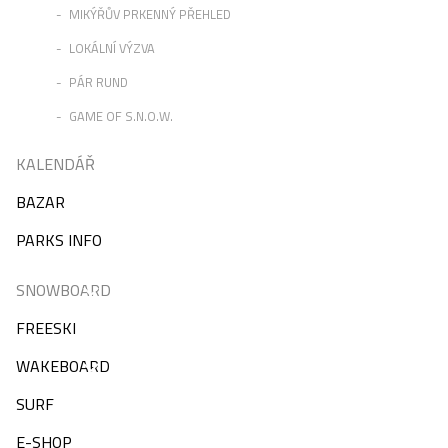
MIKÝŘŮV PRKENNÝ PŘEHLED
LOKÁLNÍ VÝZVA
PÁR RUND
GAME OF S.N.O.W.
KALENDÁŘ
BAZAR
PARKS INFO
SNOWBOARD
FREESKI
WAKEBOARD
SURF
E-SHOP