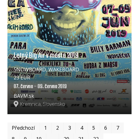
Letný Big Air v meste 2019
SNOWBOARD, WAKEBOARD
23 EUR
07. června – 09. června 2019
BAVM.sk
Kremnica, Slovensko
Prv
Po
Předchozí
1
2
3
4
5
6
7
8
9
10
…
20
21
22