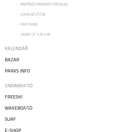
MIKÝŘŮV PRKENNÝ PŘEHLED
LOKÁLNÍ VÝZVA
PÁR RUND
GAME OF S.N.O.W.
KALENDÁŘ
BAZAR
PARKS INFO
SNOWBOARD
FREESKI
WAKEBOARD
SURF
E-SHOP