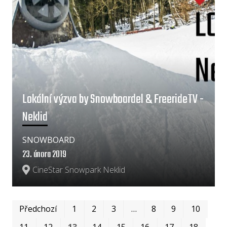
Lokální výzva by Snowboardel & FreerideTV -
Neklid
SNOWBOARD
23. února 2019
CineStar Snowpark Neklid
Pr
P
Předchozí
1
2
3
…
8
9
10
11
12
13
14
15
16
17
18