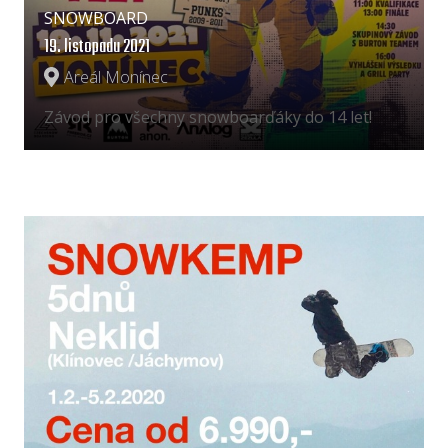
SNOWBOARD
19. listopadu 2021
Areál Monínec
Závod pro všechny snowboarďáky do 14 let!