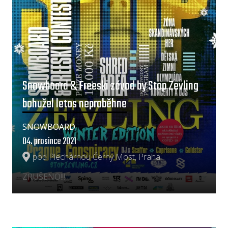
Snowboard & Freeski závod by Stop Zevling
bohužel letos neproběhne
SNOWBOARD
04. prosince 2021
pod Plechárnou Černý Most, Praha
ZRUŠENO!!!