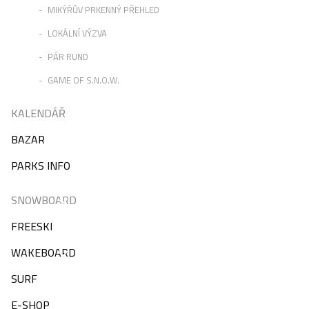
MIKÝŘŮV PRKENNÝ PŘEHLED
LOKÁLNÍ VÝZVA
PÁR RUND
GAME OF S.N.O.W.
KALENDÁŘ
BAZAR
PARKS INFO
SNOWBOARD
FREESKI
WAKEBOARD
SURF
E-SHOP