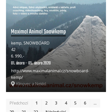
Maximal Animal Snowkemp
kemp, SNOWBOARD
42
6. 990,-
01. února – 05. února 2020
http://www.maximalanimal.cz/snowboard-
kemp/
Klínovec a Neklid
Prv
Po
Předchozí
1
2
3
4
5
6
…
20
21
22
Následující