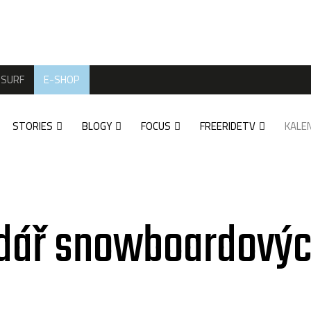
SURF
E-SHOP
STORIES
BLOGY
FOCUS
FREERIDETV
KALE
dář snowboardovýc