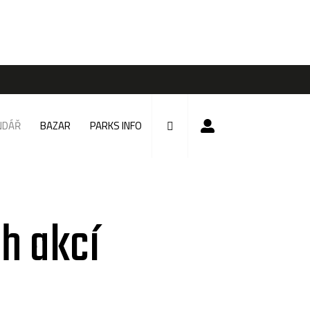
NDÁŘ
BAZAR
PARKS INFO
h akcí