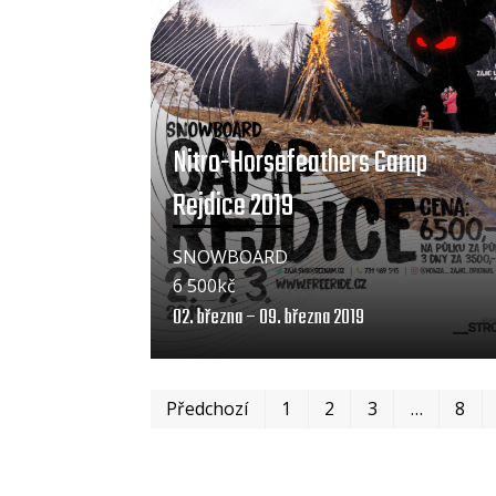
Nitro-Horsefeathers Camp
Rejdice 2019
SNOWBOARD
6 500kč
02. března – 09. března 2019
Předchozí
1
2
3
…
8