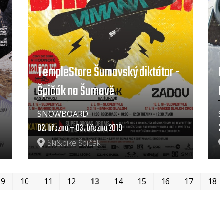
TempleStore Šumavský diktátor -
Špičák na Šumavě
SNOWBOARD
02. března – 03. března 2019
Ski&bike Špičák
9
10
11
12
13
14
15
16
17
18