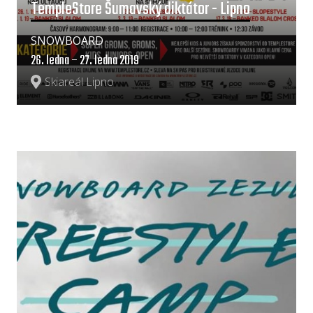
TempleStore Šumavský diktátor - Lipno
SNOWBOARD
26. ledna – 27. ledna 2019
Skiareál Lipno