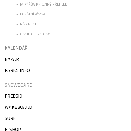
MIKÝŘŮV PRKENNÝ PŘEHLED
LOKÁLNÍ VÝZVA
PÁR RUND
GAME OF S.N.O.W.
KALENDÁŘ
BAZAR
PARKS INFO
SNOWBOARD
FREESKI
WAKEBOARD
SURF
E-SHOP