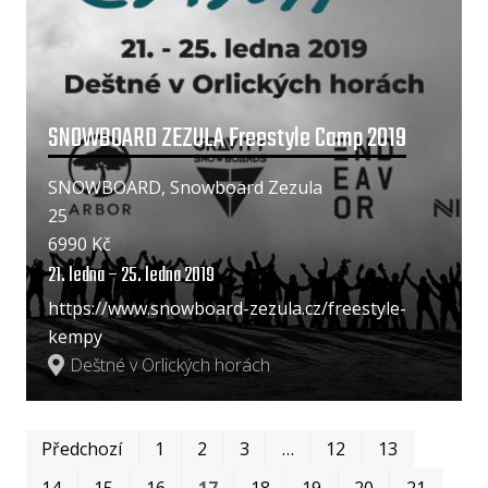
SNOWBOARD ZEZULA Freestyle Camp 2019
SNOWBOARD, Snowboard Zezula
25
6990 Kč
21. ledna – 25. ledna 2019
https://www.snowboard-zezula.cz/freestyle-
kempy
Deštné v Orlických horách
Prvn
Pos
Předchozí
1
2
3
…
12
13
14
15
16
17
18
19
20
21