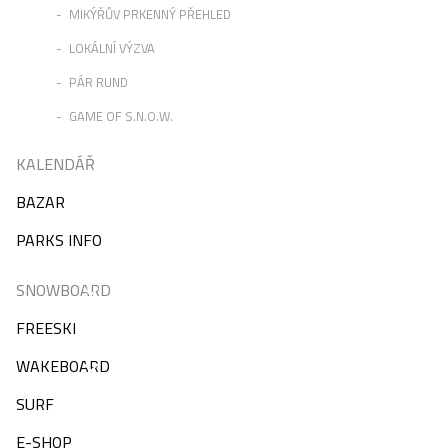
MIKÝŘŮV PRKENNÝ PŘEHLED
LOKÁLNÍ VÝZVA
PÁR RUND
GAME OF S.N.O.W.
KALENDÁŘ
BAZAR
PARKS INFO
SNOWBOARD
FREESKI
WAKEBOARD
SURF
E-SHOP