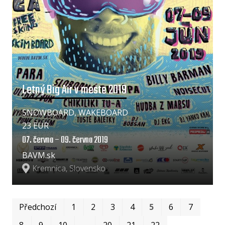
Letný Big Air v meste 2019
SNOWBOARD, WAKEBOARD
23 EUR
07. června – 09. června 2019
BAVM.sk
Kremnica, Slovensko
Prv
Po
Předchozí
1
2
3
4
5
6
7
8
9
10
…
20
21
22