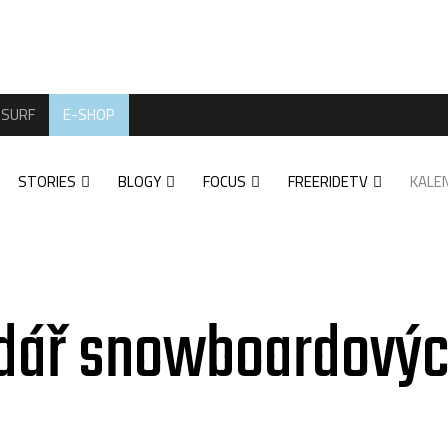
SURF
E-SHOP
STORIES
BLOGY
FOCUS
FREERIDETV
KALE
dář snowboardovýc