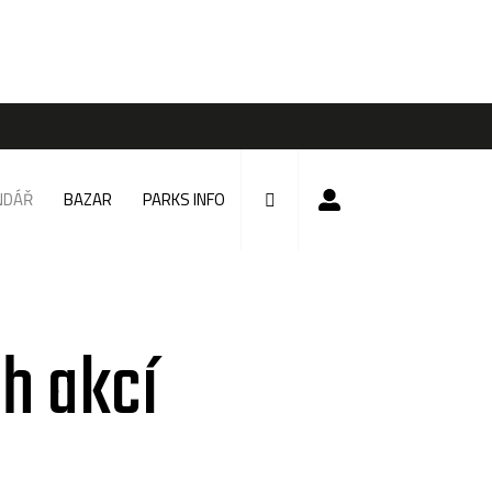
NDÁŘ
BAZAR
PARKS INFO
h akcí