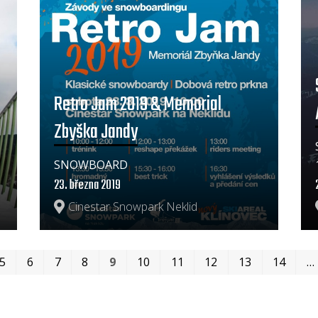
Retro Jam 2019 & Memorial
Zbyška Jandy
SNOWBOARD
23. března 2019
Cinestar Snowpark Neklid
5
6
7
8
9
10
11
12
13
14
…