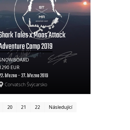
Shark Tales x Maas Attack
Adventure Camp 2019
SNOWBOARD
1290 EUR
22. března – 27. března 2019
Corvatsch Švýcarsko
První
Poslední
20
21
22
Následující