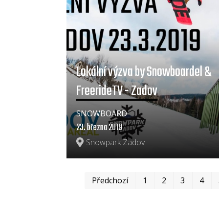
Lokální výzva by Snowboardel &
FreerideTV - Zadov
SNOWBOARD
23. března 2019
Snowpark Zadov
Předchozí
1
2
3
4