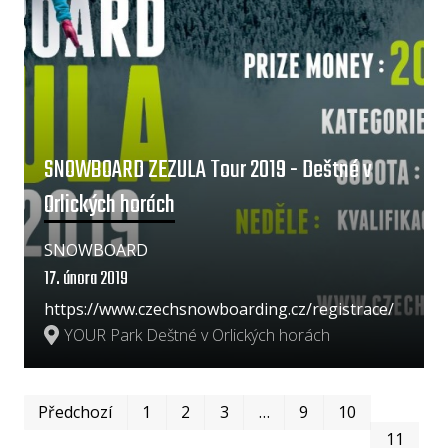
SNOWBOARD ZEZULA Tour 2019 - Deštné v
Orlických horách
SNOWBOARD
17. února 2019
https://www.czechsnowboarding.cz/registrace/
YOUR Park Deštné v Orlických horách
První
Pos
Předchozí
1
2
3
…
9
10
11