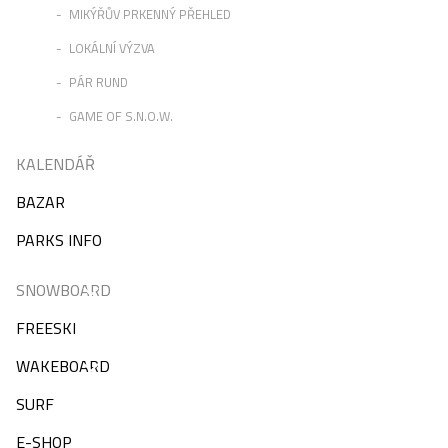
MIKÝŘŮV PRKENNÝ PŘEHLED
LOKÁLNÍ VÝZVA
PÁR RUND
GAME OF S.N.O.W.
KALENDÁŘ
BAZAR
PARKS INFO
SNOWBOARD
FREESKI
WAKEBOARD
SURF
E-SHOP