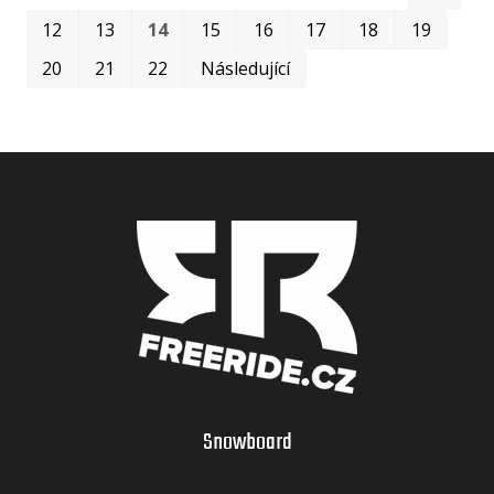
12
13
14
15
16
17
18
19
20
21
22
Následující
Snowboard