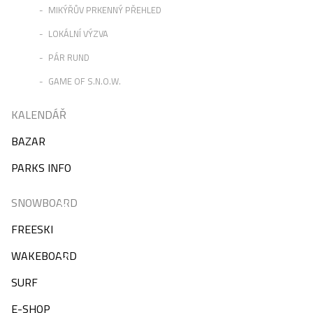
MIKÝŘŮV PRKENNÝ PŘEHLED
LOKÁLNÍ VÝZVA
PÁR RUND
GAME OF S.N.O.W.
KALENDÁŘ
BAZAR
PARKS INFO
SNOWBOARD
FREESKI
WAKEBOARD
SURF
E-SHOP