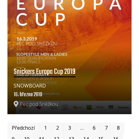
Snickers Europa Cup 2019
SNOWBOARD
16. března 2019
Pec pod Sněžkou
Prv
Po
Předchozí
1
2
3
…
6
7
8
9
10
11
12
13
14
15
16