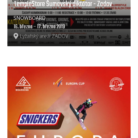
TempleStore Šumavský diktátor - Zadov
SNOWBOARD
16. března – 17. března 2019
Lyžařský areál ZADOV