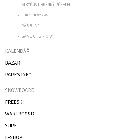
MIKÝŘŮV PRKENNÝ PŘEHLED
LOKÁLNÍ VÝZVA
PÁR RUND
GAME OF S.N.O.W.
KALENDÁŘ
BAZAR
PARKS INFO
SNOWBOARD
FREESKI
WAKEBOARD
SURF
E-SHOP