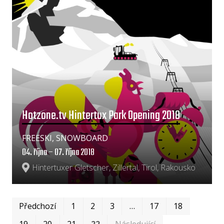
Hotzone.tv Hintertux Park Opening 2018
FREESKI, SNOWBOARD
04. října – 07. října 2018
Hintertuxer Gletscher, Zillertal, Tirol, Rakousko
Prvn
Pos
Předchozí
1
2
3
…
17
18
19
20
21
22
Následující