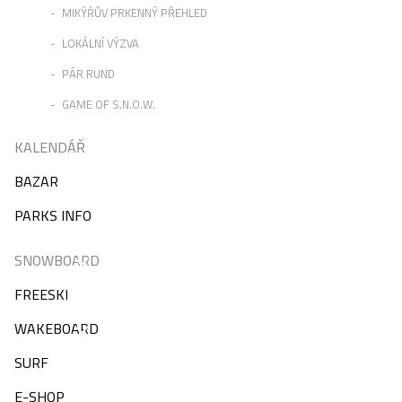
MIKÝŘŮV PRKENNÝ PŘEHLED
LOKÁLNÍ VÝZVA
PÁR RUND
GAME OF S.N.O.W.
KALENDÁŘ
BAZAR
PARKS INFO
SNOWBOARD
FREESKI
WAKEBOARD
SURF
E-SHOP