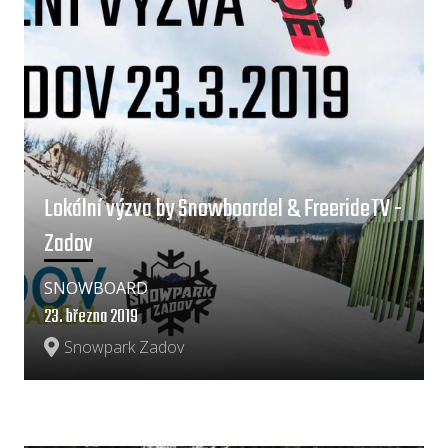
Lokální výzva by Snowboardel & FreerideTV -
Zadov
SNOWBOARD
23. března 2019
Snowpark Zadov