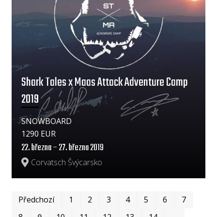
Shark Tales x Maas Attack Adventure Camp
2019
SNOWBOARD
1290 EUR
22. března – 27. března 2019
Corvatsch Švýcarsko
Prv
Po
Předchozí
1
2
3
4
5
6
7
8
9
10
11
12
13
14
…