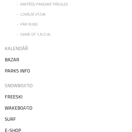
MIKÝŘŮV PRKENNÝ PŘEHLED
LOKÁLNÍ VÝZVA
PÁR RUND
GAME OF S.N.O.W.
KALENDÁŘ
BAZAR
PARKS INFO
SNOWBOARD
FREESKI
WAKEBOARD
SURF
E-SHOP