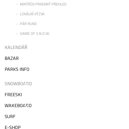
MIKÝŘŮV PRKENNÝ PŘEHLED
LOKÁLNÍ VÝZVA
PÁR RUND
GAME OF S.N.O.W.
KALENDÁŘ
BAZAR
PARKS INFO
SNOWBOARD
FREESKI
WAKEBOARD
SURF
E-SHOP