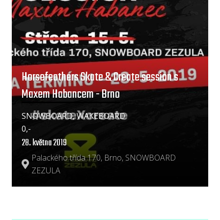
Horsefeathers Skate & Create session s
Maxem Habancem - Brno
SNOWBOARD, WAKEBOARD
0,-
28. května 2019
Palackého třída 170, Brno, SNOWBOARD
ZEZULA