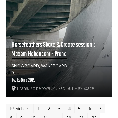
Horsefeathers Skate & Create session s
Maxem Habancem - Praha
SNOWBOARD, WAKEBOARD
0,-
14. května 2019
Praha, Kolbenova 34, Red Bull MaxSpace
Prv
Po
Předchozí
1
2
3
4
5
6
7
8
9
10
11
…
20
21
22