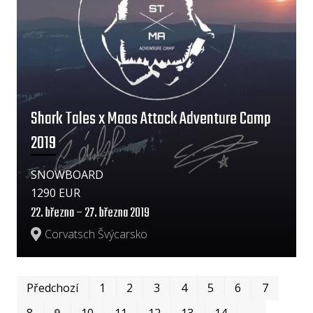
Shark Tales x Maas Attack Adventure Camp
2019
SNOWBOARD
1290 EUR
22. března – 27. března 2019
Corvatsch Švýcarsko
Prv
Po
Předchozí
1
2
3
4
5
6
7
8
9
10
11
12
13
14
…