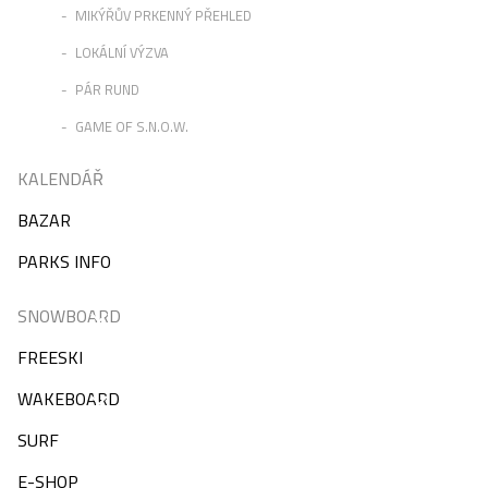
MIKÝŘŮV PRKENNÝ PŘEHLED
LOKÁLNÍ VÝZVA
PÁR RUND
GAME OF S.N.O.W.
KALENDÁŘ
BAZAR
PARKS INFO
SNOWBOARD
FREESKI
WAKEBOARD
SURF
E-SHOP