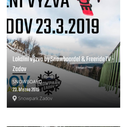
Lokální výzva by Snowboardel & FreerideTV -
Zadov
SNOWBOARD
23. března 2019
Snowpark Zadov