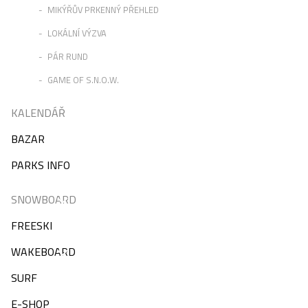
MIKÝŘŮV PRKENNÝ PŘEHLED
LOKÁLNÍ VÝZVA
PÁR RUND
GAME OF S.N.O.W.
KALENDÁŘ
BAZAR
PARKS INFO
SNOWBOARD
FREESKI
WAKEBOARD
SURF
E-SHOP