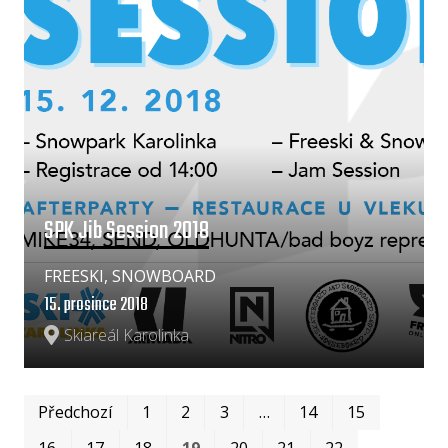
SPK Jib Session 2018
FREESKI, SNOWBOARD
15. prosince 2018
Skiareál Karolinka
Prvn
Pos
Předchozí
1
2
3
…
14
15
16
17
18
19
20
21
22