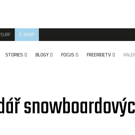
SURF
E-SHOP
STORIES
BLOGY
FOCUS
FREERIDETV
KALE
dář snowboardovýc