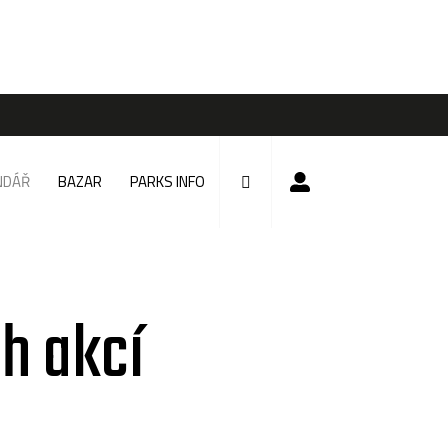
NDÁŘ
BAZAR
PARKS INFO
h akcí