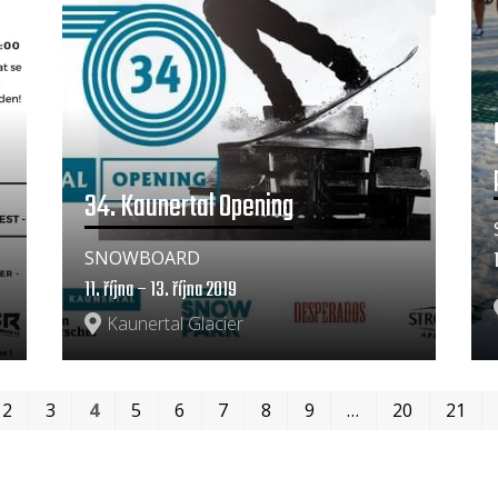
34. Kaunertal Opening
SNOWBOARD
11. října – 13. října 2019
Kaunertal Glacier
2
3
4
5
6
7
8
9
…
20
21