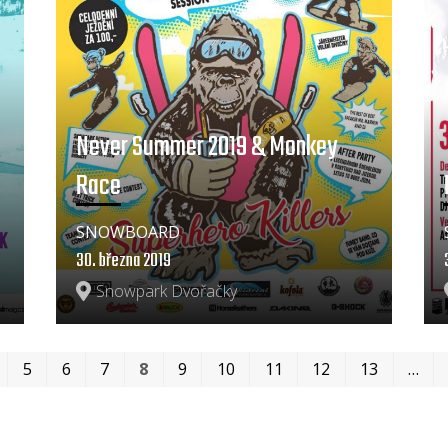
Never Summer 2019 & Monkey
Race
SNOWBOARD
30. března 2019
Snowpark Dvořačky
5
6
7
8
9
10
11
12
13
…