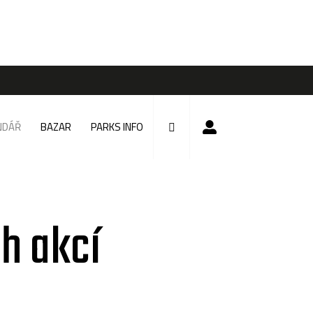
NDÁŘ
BAZAR
PARKS INFO
h akcí