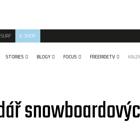
SURF
E-SHOP
STORIES
BLOGY
FOCUS
FREERIDETV
KALE
dář snowboardovýc