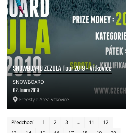
SNOWBOARD ZEZULA Tour 2019 - Vítkovice
SNOWBOARD
02. února 2019
Freestyle Area Vítkovice
Prvn
Pos
Předchozí
1
2
3
…
11
12
13
14
15
16
17
18
19
20