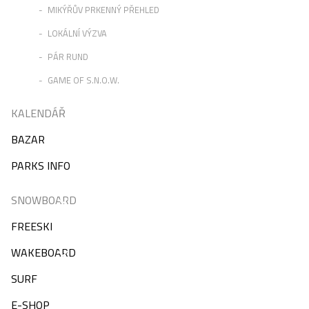
MIKÝŘŮV PRKENNÝ PŘEHLED
LOKÁLNÍ VÝZVA
PÁR RUND
GAME OF S.N.O.W.
KALENDÁŘ
BAZAR
PARKS INFO
SNOWBOARD
FREESKI
WAKEBOARD
SURF
E-SHOP