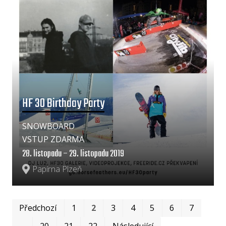
HF 30 Birthday Party
SNOWBOARD
VSTUP ZDARMA
28. listopadu – 29. listopadu 2019
Papírna Plzeň
Prv
Po
Předchozí
1
2
3
4
5
6
7
…
20
21
22
Následující