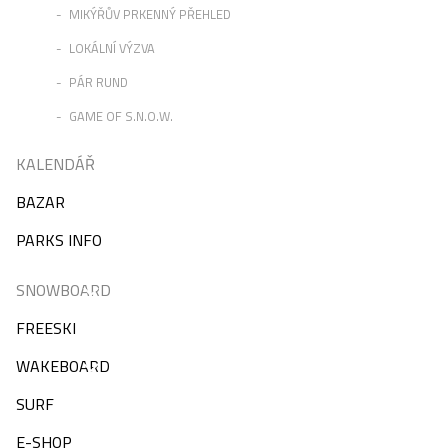
MIKÝŘŮV PRKENNÝ PŘEHLED
LOKÁLNÍ VÝZVA
PÁR RUND
GAME OF S.N.O.W.
KALENDÁŘ
BAZAR
PARKS INFO
SNOWBOARD
FREESKI
WAKEBOARD
SURF
E-SHOP