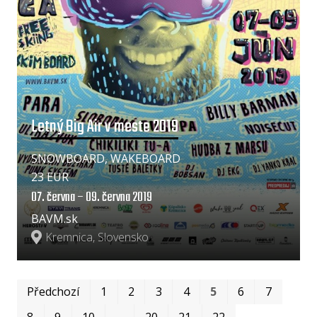
Letný Big Air v meste 2019
SNOWBOARD, WAKEBOARD
23 EUR
07. června – 09. června 2019
BAVM.sk
Kremnica, Slovensko
Prv
Po
Předchozí
1
2
3
4
5
6
7
8
9
10
…
20
21
22