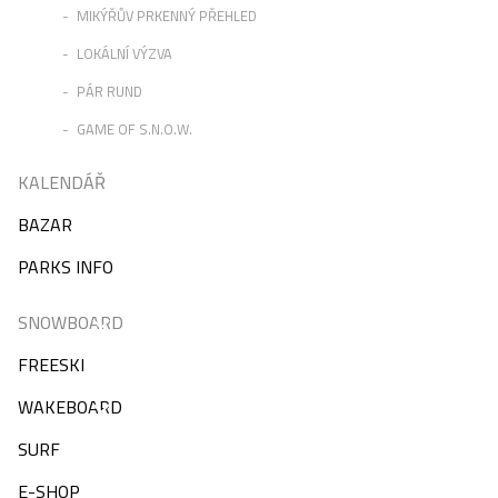
MIKÝŘŮV PRKENNÝ PŘEHLED
LOKÁLNÍ VÝZVA
PÁR RUND
GAME OF S.N.O.W.
KALENDÁŘ
BAZAR
PARKS INFO
SNOWBOARD
FREESKI
WAKEBOARD
SURF
E-SHOP