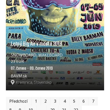
Letný Big Air v meste 2019
SNOWBOARD, WAKEBOARD
23 EUR
07. června – 09. června 2019
BAVM.sk
Kremnica, Slovensko
Prv
Po
Předchozí
1
2
3
4
5
6
7
8
9
10
…
20
21
22