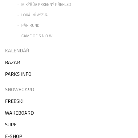
MIKÝŘŮV PRKENNÝ PŘEHLED
LOKÁLNÍ VÝZVA
PÁR RUND
GAME OF S.N.O.W.
KALENDÁŘ
BAZAR
PARKS INFO
SNOWBOARD
FREESKI
WAKEBOARD
SURF
E-SHOP