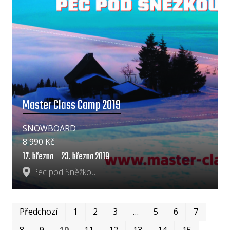
Master Class Camp 2019
SNOWBOARD
8 990 Kč
17. března – 23. března 2019
Pec pod Sněžkou
Prv
Po
Předchozí
1
2
3
…
5
6
7
8
9
10
11
12
13
14
15