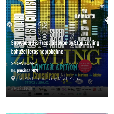
Snowboard & Freeski závod by Stop Zevling
bohužel letos neproběhne
SNOWBOARD
04. prosince 2021
pod Plechárnou Černý Most, Praha
ZRUŠENO!!!