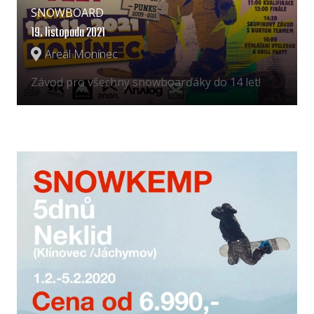
SNOWBOARD
19. listopadu 2021
Areál Monínec
Závod pro všechny snowboarďáky do 14 let!