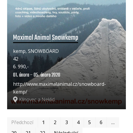
Maximal Animal Snowkemp
kemp, SNOWBOARD
42
6. 990,-
01. února – 05. února 2020
http://www.maximalanimal.cz/snowboard-
kemp/
Klínovec a Neklid
Prv
Po
Předchozí
1
2
3
4
5
6
…
20
21
22
Následující