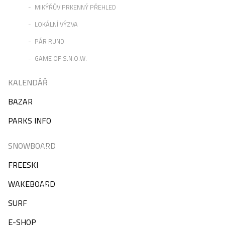
MIKÝŘŮV PRKENNÝ PŘEHLED
LOKÁLNÍ VÝZVA
PÁR RUND
GAME OF S.N.O.W.
KALENDÁŘ
BAZAR
PARKS INFO
SNOWBOARD
FREESKI
WAKEBOARD
SURF
E-SHOP