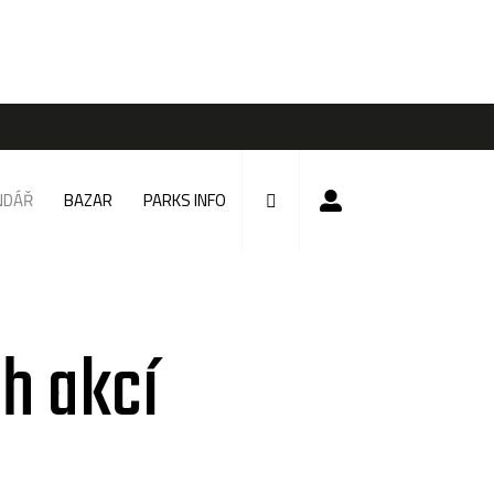
NDÁŘ
BAZAR
PARKS INFO
h akcí