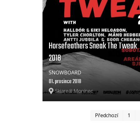
Horsefeathers Sneak The Tweak
2018
SNOWBOARD
01. prosince 2018
Skiareál Monínec
Předchozí
1