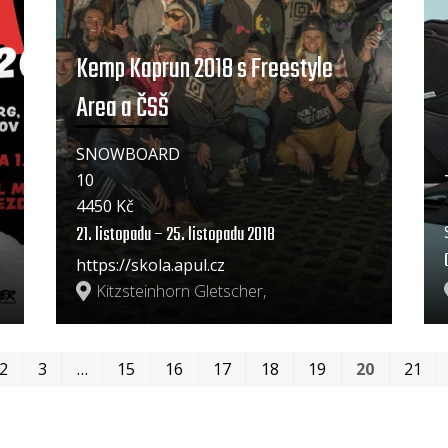
Kemp Kaprun 2018 s Freestyle
Area a ČSŠ
SNOWBOARD
10
4450 Kč
21. listopadu – 25. listopadu 2018
https://skola.apul.cz
Kitzsteinhorn Gletscher,
2
3
…
15
16
17
18
19
20
21