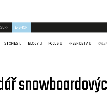
SURF
E-SHOP
STORIES
BLOGY
FOCUS
FREERIDETV
KALE
dář snowboardovýc