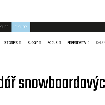
SURF
E-SHOP
STORIES
BLOGY
FOCUS
FREERIDETV
KALE
dář snowboardovýc