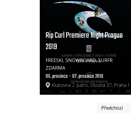
Rip Curl Premiere Night Prague
2019
FREESKI, SNOWBOARD, SURFR
ZDARMA
06. prosince – 07. prosince 2019
Klubovna 2. patro, Dlouhá 37, Praha 1
Předchozí