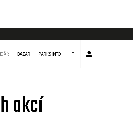
NDÁŘ
BAZAR
PARKS INFO
h akcí