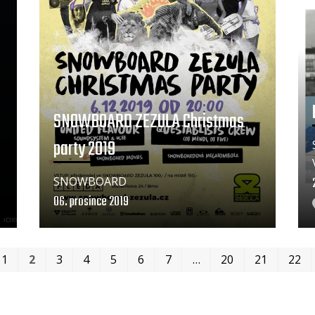
SNOWBOARD ZEZULA Christmas
party 2019
SNOWBOARD
06. prosince 2019
1
2
3
4
5
6
7
…
20
21
22