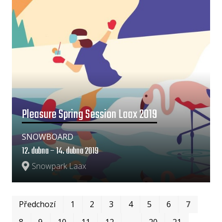
Pleasure Spring Session Laax 2019
SNOWBOARD
12. dubna – 14. dubna 2019
Snowpark Laax
Prv
Po
Předchozí
1
2
3
4
5
6
7
8
9
10
11
12
…
20
21