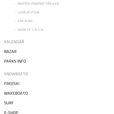
MIKÝŘŮV PRKENNÝ PŘEHLED
LOKÁLNÍ VÝZVA
PÁR RUND
GAME OF S.N.O.W.
KALENDÁŘ
BAZAR
PARKS INFO
SNOWBOARD
FREESKI
WAKEBOARD
SURF
E-SHOP