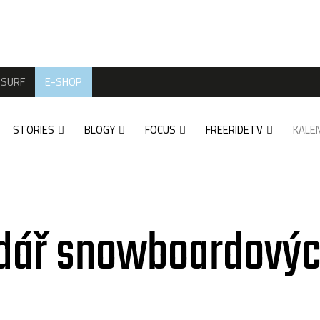
SURF
E-SHOP
STORIES
BLOGY
FOCUS
FREERIDETV
KALE
dář snowboardovýc