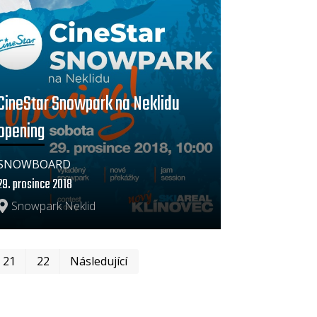
CineStar Snowpark na Neklidu
opening
SNOWBOARD
29. prosince 2018
Snowpark Neklid
První
Poslední
21
22
Následující