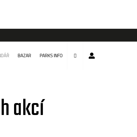
NDÁŘ
BAZAR
PARKS INFO
h akcí