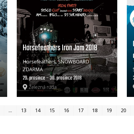
Horsefeathers Iron Jam 2018
Horsefeathers, SNOWBOARD
ZDARMA
29. prosince – 30. prosince 2018
Železná ruda
…
13
14
15
16
17
18
19
20