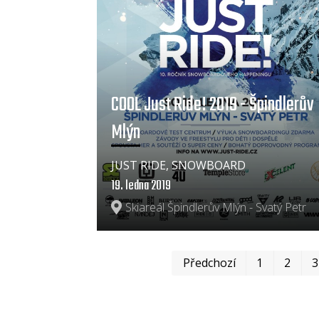
COOL Just Ride! 2019 - Špindlerův
Mlýn
JUST RIDE, SNOWBOARD
19. ledna 2019
Skiareál Špindlerův Mlýn - Svatý Petr
Předchozí
1
2
3