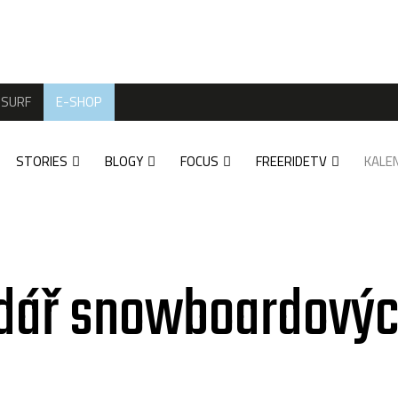
SURF
E-SHOP
STORIES
BLOGY
FOCUS
FREERIDETV
KALE
dář snowboardovýc