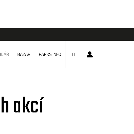
NDÁŘ
BAZAR
PARKS INFO
h akcí