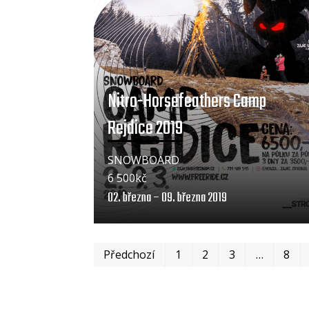
Nitro-Horsefeathers Camp
Rejdice 2019
SNOWBOARD
6 500kč
02. března – 09. března 2019
Předchozí
1
2
3
…
8