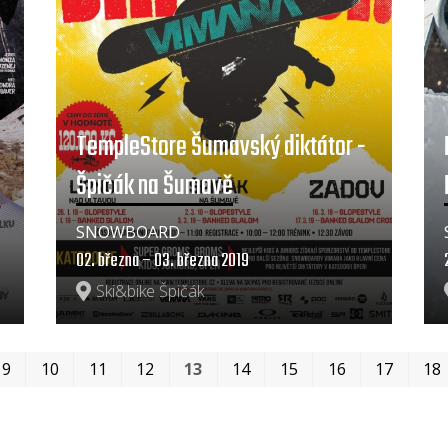
TempleStore Šumavský diktátor -
Špičák na Šumavě
SNOWBOARD
02. března – 03. března 2019
Ski&bike Špičák
9
10
11
12
13
14
15
16
17
18