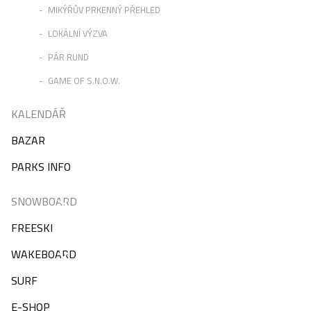
MIKÝŘŮV PRKENNÝ PŘEHLED
LOKÁLNÍ VÝZVA
PÁR RUND
GAME OF S.N.O.W.
KALENDÁŘ
BAZAR
PARKS INFO
SNOWBOARD
FREESKI
WAKEBOARD
SURF
E-SHOP