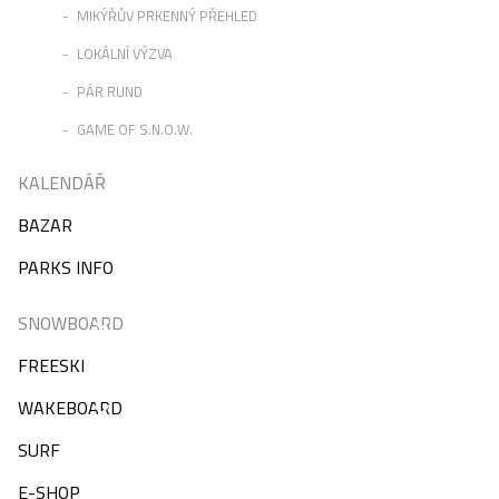
MIKÝŘŮV PRKENNÝ PŘEHLED
LOKÁLNÍ VÝZVA
PÁR RUND
GAME OF S.N.O.W.
KALENDÁŘ
BAZAR
PARKS INFO
SNOWBOARD
FREESKI
WAKEBOARD
SURF
E-SHOP