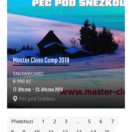
Master Class Camp 2019
SNOWBOARD
8 990 Kč
17. března – 23. března 2019
Pec pod Sněžkou
Prv
Po
Předchozí
1
2
3
…
5
6
7
8
9
10
11
12
13
14
15