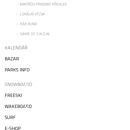
MIKÝŘŮV PRKENNÝ PŘEHLED
LOKÁLNÍ VÝZVA
PÁR RUND
GAME OF S.N.O.W.
KALENDÁŘ
BAZAR
PARKS INFO
SNOWBOARD
FREESKI
WAKEBOARD
SURF
E-SHOP