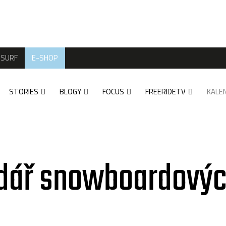
SURF
E-SHOP
STORIES
BLOGY
FOCUS
FREERIDETV
KALE
dář snowboardovýc