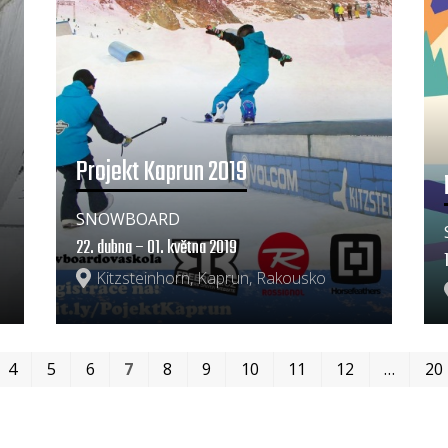
Projekt Kaprun 2019
SNOWBOARD
22. dubna – 01. května 2019
Kitzsteinhorn, Kaprun, Rakousko
4
5
6
7
8
9
10
11
12
…
20