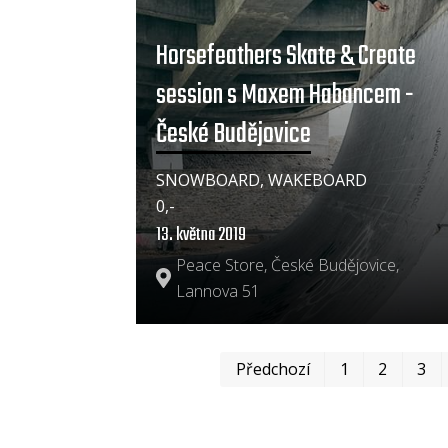
Horsefeathers Skate & Create
session s Maxem Habancem -
České Budějovice
SNOWBOARD, WAKEBOARD
0,-
13. května 2019
Peace Store, České Budějovice,
Lannova 51
Předchozí
1
2
3