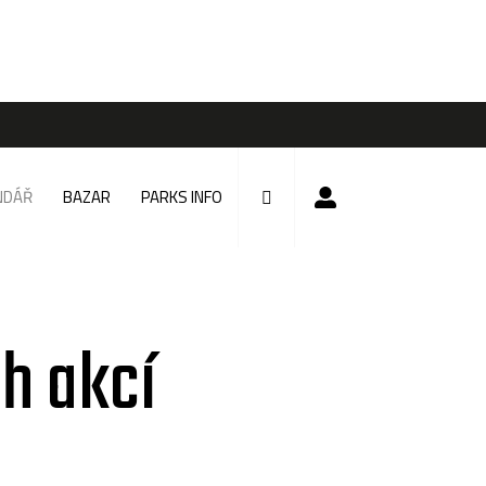
NDÁŘ
BAZAR
PARKS INFO
h akcí