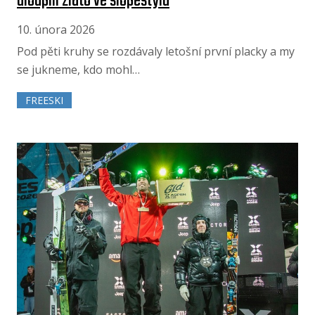
uloupili zlato ve slopestylu
10. února 2026
Pod pěti kruhy se rozdávaly letošní první placky a my
se jukneme, kdo mohl…
FREESKI