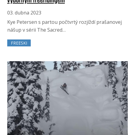
výborným freeridingem
03. dubna 2023
Kye Petersen s partou počtvrtý rozjíždí prašanovej
nášup v sérii The Sacred…
FREESKI