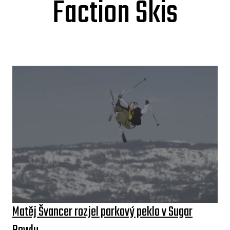
Faction Skis
Matěj Švancer rozjel parkový peklo v Sugar