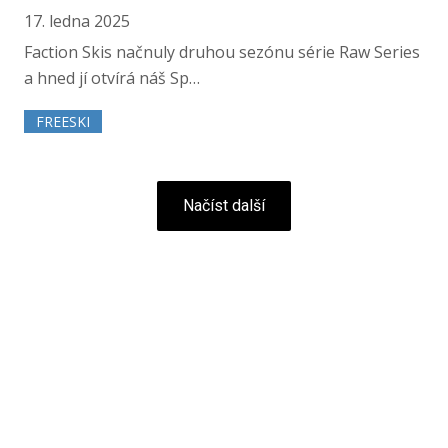
17. ledna 2025
Faction Skis načnuly druhou sezónu série Raw Series
a hned jí otvírá náš Sp…
FREESKI
Načíst další