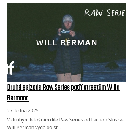
Druhá epizoda Raw Series patří streetům Willa
Bermana
27. ledna 2025
V druhým letošním díle Raw Series od Faction Skis se
Will Berman vydá do st…