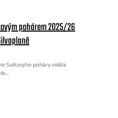
ětovým pohárem 2025/26
Silvaplaně
ího Světovýho poháru viděla
ilv…