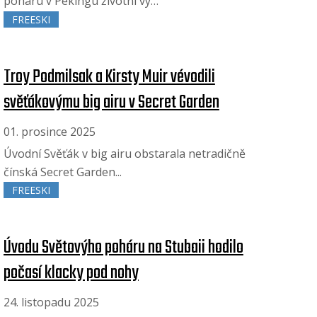
poháru v Pekingu životní vý…
FREESKI
Troy Podmilsak a Kirsty Muir vévodili
svěťákovýmu big airu v Secret Garden
01. prosince 2025
Úvodní Svěťák v big airu obstarala netradičně
čínská Secret Garden...
FREESKI
Úvodu Světovýho poháru na Stubaii hodilo
počasí klacky pod nohy
24. listopadu 2025