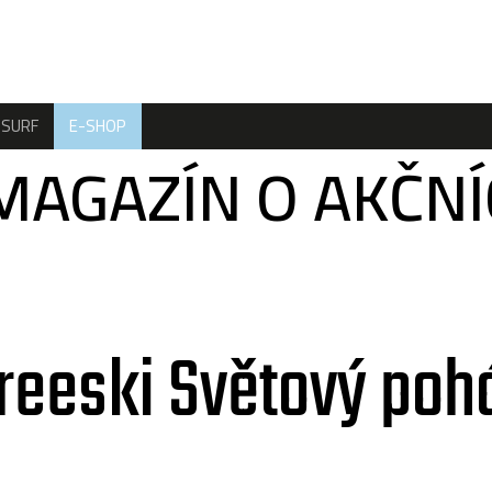
SURF
E-SHOP
MAGAZÍN O AKČN
reeski Světový poh