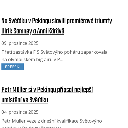
Na Svěťáku v Pekingu slavili premiérové triumfy
Ulrik Samnøy a Anni Kärävä
09. prosince 2025
Třetí zastávka FIS Světovýho poháru zaparkovala
na olympijském big airu v P…
FREESKI
Petr Müller si v Pekingu připsal nejlepší
umístění ve Svěťáku
04. prosince 2025
Petr Müller veze z dnešní kvalifikace Světovýho