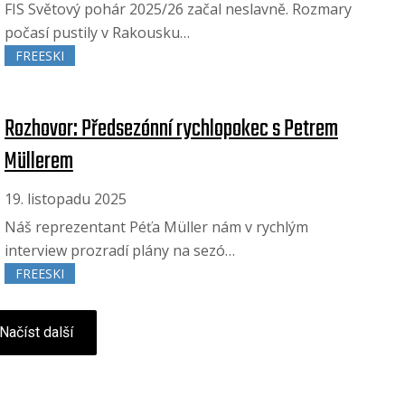
FIS Světový pohár 2025/26 začal neslavně. Rozmary
počasí pustily v Rakousku…
FREESKI
Rozhovor: Předsezónní rychlopokec s Petrem
Müllerem
19. listopadu 2025
Náš reprezentant Péťa Müller nám v rychlým
interview prozradí plány na sezó…
FREESKI
Načíst další