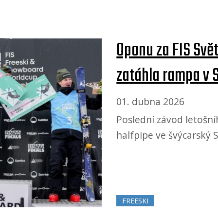
Oponu za FIS Sv
zatáhla rampa v 
01. dubna 2026
Poslední závod letošn
halfpipe ve švýcarský S
FREESKI