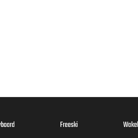
board
Freeski
Wake