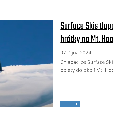
Surface Skis tlup
hrátky na Mt. Ho
07. října 2024
Chlapáci ze Surface S
polety do okolí Mt. H
FREESKI