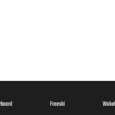
board
Freeski
Wake