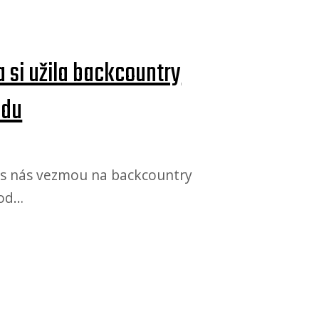
a si užila backcountry
odu
kis nás vezmou na backcountry
ood…