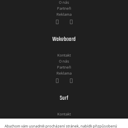
O nás
Partneři
Reklama
Wakeboard
Kontakt
O nás
Partneři
Reklama
Surf
Kontakt
O nás
Abychom vám usnadnili procházení stránek, nabídli přizpůsobený
Partneři