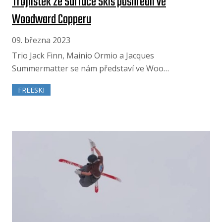
Trojlístek ze Surface Skis poshredil ve
Woodward Copperu
09. března 2023
Trio Jack Finn, Mainio Ormio a Jacques
Summermatter se nám představí ve Woo…
FREESKI