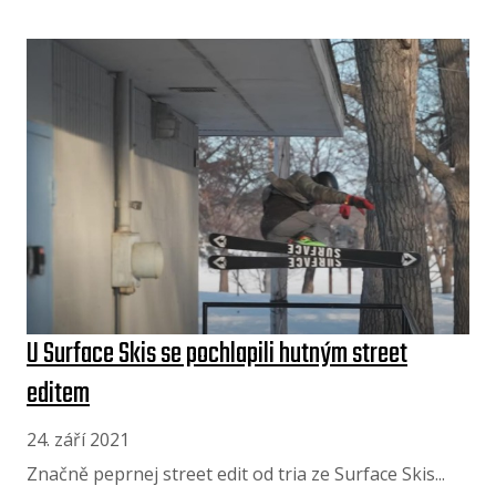
U Surface Skis se pochlapili hutným street
editem
24. září 2021
Značně peprnej street edit od tria ze Surface Skis...