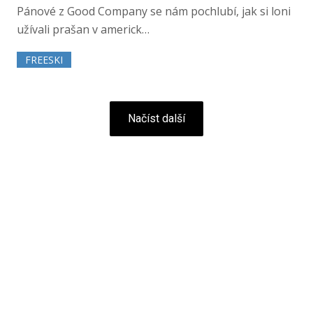
Pánové z Good Company se nám pochlubí, jak si loni
užívali prašan v americk…
FREESKI
Načíst další