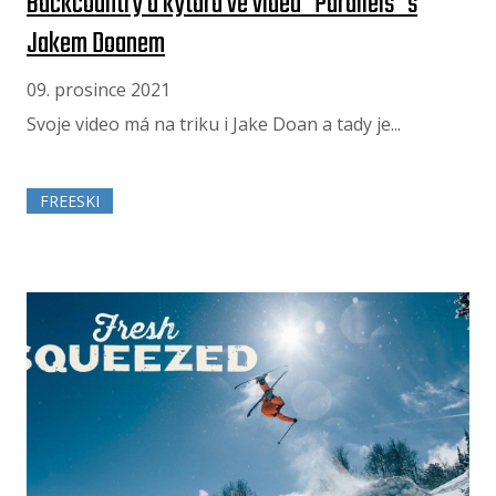
Backcountry a kytara ve videu "Parallels" s
Jakem Doanem
09. prosince 2021
Svoje video má na triku i Jake Doan a tady je...
FREESKI